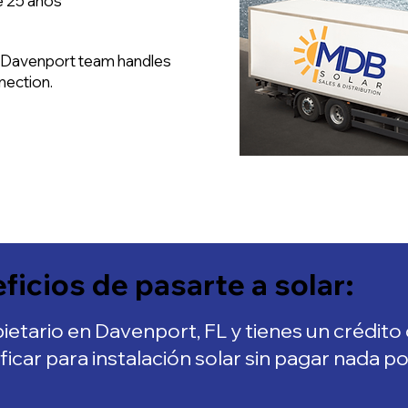
de 25 años
 Davenport team handles
nection.
ficios de pasarte a solar:
pietario en Davenport, FL y tienes un crédito
ificar para instalación solar sin pagar nada p