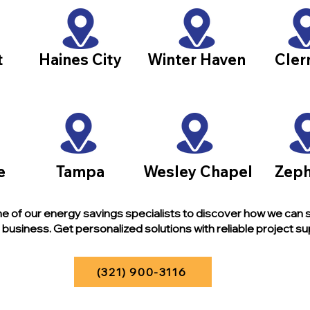
t
Haines City
Winter Haven
Cler
e
Tampa
Wesley Chapel
Zeph
e of our energy savings specialists to discover how we can 
business. Get personalized solutions with reliable project su
(321) 900-3116