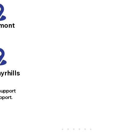
mont
yrhills
support
pport.