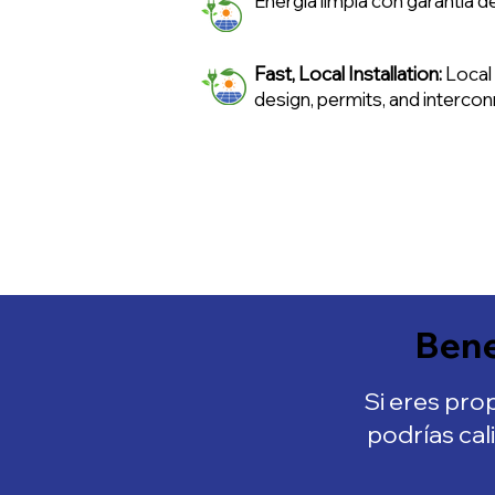
Energía limpia con garantía 
Fast, Local Installation:
Local
design, permits, and intercon
Bene
Si eres pro
podrías cal