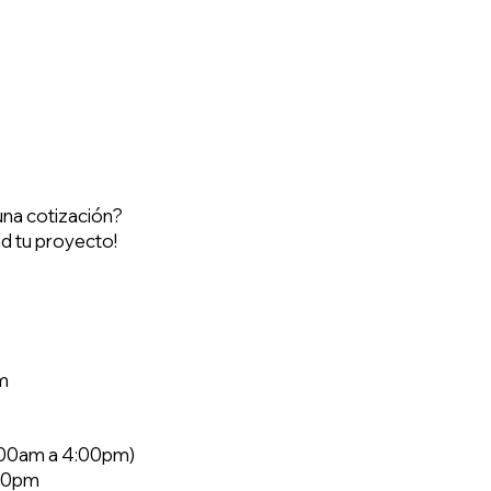
una cotización?
d tu proyecto!
m
9:00am a 4:00pm)
:00pm